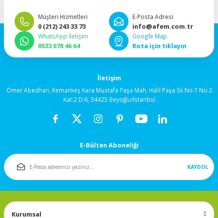
92x92x38mm
imkanı.”
Müşteri Hizmetleri
E-Posta Adresi
0 (212) 243 33 73
info@afem.com.tr
120x120x25mm
WhatsApp İletişim
Google Map
0533 078 46 64
Rota için tıklayın
120x120x38mm
İletişim
Salyangoz (Blower)
Ömer Abedhan, Kemankeş Kara Mustafa Paşa Mah, Halil Paşa Sk No:7 No:2
Fanlar
Kat:2 D:6, 34425 Beyoğlu/İstanbul
172x150mm
Fan Korumaları
E-Bülten Aboneliği
KAYDOL
Rulmanlı Fanlar
Kurumsal