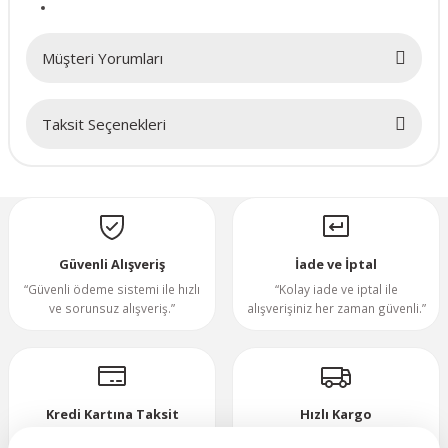
70x70x20mm
Müşteri Yorumları
70x70x25mm
Taksit Seçenekleri
80x80x10mm
Bu ürüne ilk yorumu siz yapın!
80x80x15mm
Yorum Yaz
80x80x20mm
Güvenli Alışveriş
İade ve İptal
“Güvenli ödeme sistemi ile hızlı
“Kolay iade ve iptal ile
80x80x25mm
ve sorunsuz alışveriş.”
alışverişiniz her zaman güvenli.”
80x80x38mm
92x92x25mm
Kredi Kartına Taksit
Hızlı Kargo
“Hızlı, güvenli ve taksitli ödeme
”Hızlı teslimat, mutlu anlar!”