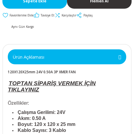
Sepete Ekle
Hemen Al
İkili ve Üçlü
50x50x10mm
30mm Metal Butonlar
Kapak Butonları
Anahtarlar
Tavsiye Et
Karşılaştır
Paylaş
Metal Acil-Stop
50x50x15mm
Diğer Butonlar
Diğer Anahtarlar
Butonlar
Aynı Gün Kargo
50x50x20mm
Kumanda Butonları
Metal Mandal
Anahtar Aksesuarları
Butonlar
50x50x25mm
Ürün Açıklaması
Metal Anahtarlı (Key)
60x60x10mm
Butonlar
120X120X25mm 24V 0.50A 3P XMER FAN
60x60x15mm
Buton Aksesuarları
TOPTAN SİPARİŞ VERMEK İÇİN
TIKLAYINIZ
60x60x20mm
Özellikler:
60x60x25mm
Çalışma Gerilimi: 24V
Akım: 0.50 A
Boyut: 120 x 120 x 25 mm
70x70x15mm
Kablo Sayısı: 3 Kablo