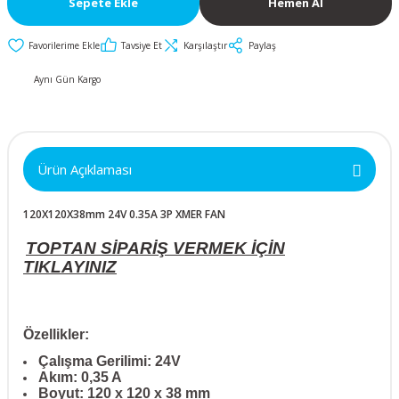
Sepete Ekle
Hemen Al
İkili ve Üçlü
50x50x10mm
30mm Metal Butonlar
Kapak Butonları
Anahtarlar
Tavsiye Et
Karşılaştır
Paylaş
Metal Acil-Stop
50x50x15mm
Diğer Butonlar
Diğer Anahtarlar
Butonlar
Aynı Gün Kargo
50x50x20mm
Kumanda Butonları
Metal Mandal
Anahtar Aksesuarları
Butonlar
50x50x25mm
Ürün Açıklaması
Metal Anahtarlı (Key)
60x60x10mm
Butonlar
120X120X38mm 24V 0.35A 3P XMER FAN
60x60x15mm
Buton Aksesuarları
TOPTAN SİPARİŞ VERMEK İÇİN
TIKLAYINIZ
60x60x20mm
60x60x25mm
Özellikler:
Çalışma Gerilimi: 24V
Akım: 0,35 A
70x70x15mm
Boyut: 120 x 120 x 38 mm