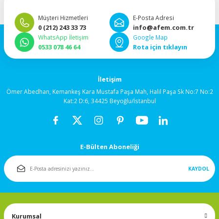
92x92x38mm
imkanı.”
Müşteri Hizmetleri
E-Posta Adresi
0 (212) 243 33 73
info@afem.com.tr
120x120x25mm
WhatsApp İletişim
Google Map
0533 078 46 64
Rota için tıklayın
120x120x38mm
İletişim
Salyangoz (Blower)
Fanlar
Ömer Abedhan, Kemankeş Kara Mustafa Paşa Mah, Halil Paşa Sk No:7 No:2
Kat:2 D:6, 34425 Beyoğlu/İstanbul
172x150mm
Fan Korumaları
E-Bülten Aboneliği
Rulmanlı Fanlar
KAYDOL
Kurumsal