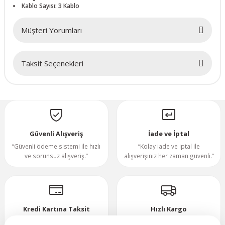
Kablo Sayısı: 3 Kablo
70x70x20mm
Müşteri Yorumları
70x70x25mm
Taksit Seçenekleri
80x80x10mm
Bu ürüne ilk yorumu siz yapın!
80x80x15mm
Yorum Yaz
80x80x20mm
Güvenli Alışveriş
İade ve İptal
“Güvenli ödeme sistemi ile hızlı
“Kolay iade ve iptal ile
80x80x25mm
ve sorunsuz alışveriş.”
alışverişiniz her zaman güvenli.”
80x80x38mm
92x92x25mm
Kredi Kartına Taksit
Hızlı Kargo
“Hızlı, güvenli ve taksitli ödeme
”Hızlı teslimat, mutlu anlar!”