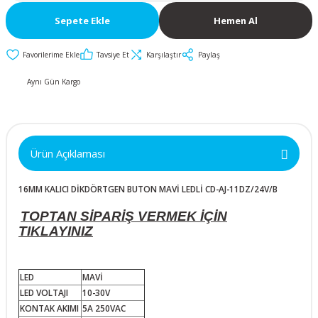
İkili ve Üçlü
50x50x10mm
30mm Metal Butonlar
Kapak Butonları
Anahtarlar
Sepete Ekle
Hemen Al
Metal Acil-Stop
50x50x15mm
Diğer Butonlar
Diğer Anahtarlar
Butonlar
Tavsiye Et
Karşılaştır
Paylaş
50x50x20mm
Kumanda Butonları
Aynı Gün Kargo
Metal Mandal
Anahtar Aksesuarları
Butonlar
50x50x25mm
Metal Anahtarlı (Key)
Ürün Açıklaması
60x60x10mm
Butonlar
16MM KALICI DİKDÖRTGEN BUTON MAVİ LEDLİ CD-AJ-11DZ/24V/B
60x60x15mm
Buton Aksesuarları
TOPTAN SİPARİŞ VERMEK İÇİN
60x60x20mm
TIKLAYINIZ
60x60x25mm
LED
MAVİ
LED VOLTAJI
10-30V
70x70x15mm
KONTAK AKIMI
5A 250VAC