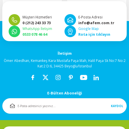
92x92x38mm
“Hızlı, güvenli ve taksitli ödeme
”Hızlı teslimat, mutlu anlar!”
imkanı.”
Müşteri Hizmetleri
E-Posta Adresi
120x120x25mm
0 (212) 243 33 73
info@afem.com.tr
WhatsApp İletişim
Google Map
120x120x38mm
0533 078 46 64
Rota için tıklayın
Salyangoz (Blower)
İletişim
Fanlar
Ömer Abedhan, Kemankeş Kara Mustafa Paşa Mah, Halil Paşa Sk No:7 No:2
Kat:2 D:6, 34425 Beyoğlu/İstanbul
172x150mm
Fan Korumaları
E-Bülten Aboneliği
Rulmanlı Fanlar
KAYDOL