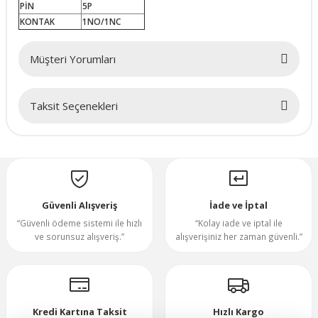
PİN
5P
KONTAK
1NO/1NC
70x70x20mm
Müşteri Yorumları
70x70x25mm
80x80x10mm
Taksit Seçenekleri
Bu ürüne ilk yorumu siz yapın!
80x80x15mm
Yorum Yaz
80x80x20mm
Güvenli Alışveriş
İade ve İptal
80x80x25mm
“Güvenli ödeme sistemi ile hızlı
“Kolay iade ve iptal ile
ve sorunsuz alışveriş.”
alışverişiniz her zaman güvenli.”
80x80x38mm
92x92x25mm
Kredi Kartına Taksit
Hızlı Kargo