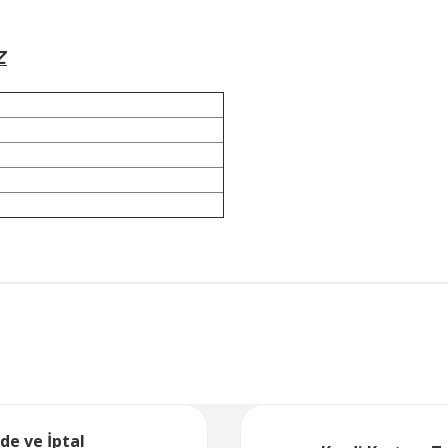
Z
Bu ürüne ilk yorumu siz yapın!
Yorum Yaz
ade ve İptal