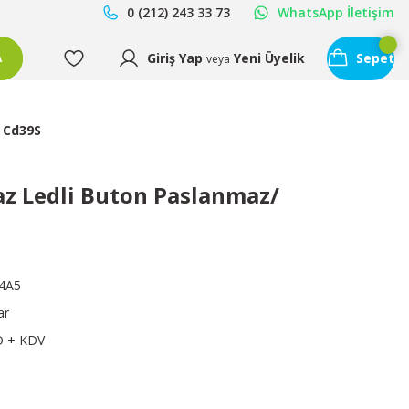
0 (212) 243 33 73
WhatsApp İletişim
Giriş Yap
Yeni Üyelik
Sepet
A
veya
 Cd39S
z Ledli Buton Paslanmaz/
4A5
ar
D + KDV