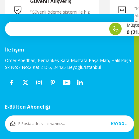
Güvenli Alışveriş
“K
“Güvenli ödeme sistemi ile hızlı
al
ve sorunsuz alışveriş.”
gü
Müşter
0 (21
İletişim
Ömer Abedhan, Kemankeş Kara Mustafa Paşa Mah, Halil Paşa
Sk No:7 No:2 Kat:2 D:6, 34425 Beyoğlu/İstanbul
E-Bülten Aboneliği
KAYDOL