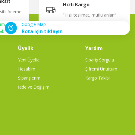
aksit
Hızlı Kargo
ksitli ödeme
”Hızlı teslimat, mutlu anlar!”
şim
Google Map
64
Rota için tıklayın
Üyelik
Yardım
Yeni Üyelik
Sipariş Sorgula
Hesabım
Şifremi Unuttum
Siparişlerim
Kargo Takibi
İade ve Değişim