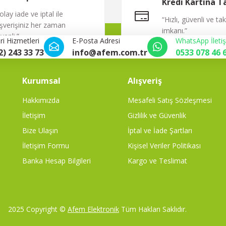
Kredi Kartına T
olay iade ve iptal ile
“Hızlı, güvenli ve ta
ışverişiniz her zaman
imkanı.”
venli.”
i Hizmetleri
E-Posta Adresi
WhatsApp İleti
2) 243 33 73
info@afem.com.tr
0533 078 46 
Kurumsal
Alışveriş
Hakkımızda
Mesafeli Satış Sözleşmesi
İletişim
Gizlilik ve Güvenlik
Bize Ulaşın
İptal ve İade Şartları
İletişim Formu
Kişisel Veriler Politikası
Banka Hesap Bilgileri
Kargo ve Teslimat
2025 Copyright ©
Afem Elektronik
Tüm Hakları Saklıdır.