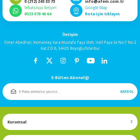
0 (212) 243 33 73
info@afem.com.tr
92x92x38mm
WhatsApp İletişim
Google Map
0533 078 46 64
Rota için tıklayın
120x120x25mm
İletişim
120x120x38mm
Ömer Abedhan, Kemankeş Kara Mustafa Paşa Mah, Halil Paşa Sk No:7 No:2
Kat:2 D:6, 34425 Beyoğlu/İstanbul
Salyangoz (Blower)
Fanlar
172x150mm
E-Bülten Aboneliği
Fan Korumaları
KAYDOL
Rulmanlı Fanlar
Kurumsal