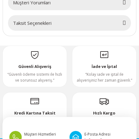
Müşteri Yorumları
70x70x20mm
Taksit Seçenekleri
70x70x25mm
Bu ürüne ilk yorumu siz yapın!
80x80x10mm
Yorum Yaz
80x80x15mm
Güvenli Alışveriş
İade ve İptal
“Güvenli ödeme sistemi ile hızlı
“Kolay iade ve iptal ile
80x80x20mm
ve sorunsuz alışveriş.”
alışverişiniz her zaman güvenli.”
80x80x25mm
80x80x38mm
Kredi Kartına Taksit
Hızlı Kargo
“Hızlı, güvenli ve taksitli ödeme
”Hızlı teslimat, mutlu anlar!”
92x92x25mm
imkanı.”
Müşteri Hizmetleri
E-Posta Adresi