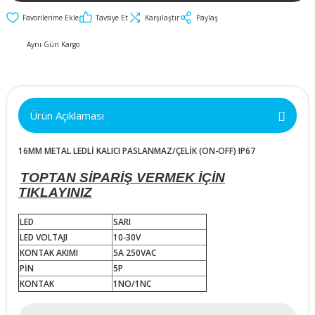
İkili ve Üçlü
50x50x10mm
30mm Metal Butonlar
Kapak Butonları
Anahtarlar
Tavsiye Et
Karşılaştır
Paylaş
Metal Acil-Stop
50x50x15mm
Diğer Butonlar
Aynı Gün Kargo
Diğer Anahtarlar
Butonlar
50x50x20mm
Kumanda Butonları
Metal Mandal
Anahtar Aksesuarları
Butonlar
50x50x25mm
Ürün Açıklaması
Metal Anahtarlı (Key)
16MM METAL LEDLİ KALICI PASLANMAZ/ÇELİK (ON-OFF) IP67
60x60x10mm
Butonlar
TOPTAN SİPARİŞ VERMEK İÇİN
60x60x15mm
Buton Aksesuarları
TIKLAYINIZ
LED
SARI
60x60x20mm
LED VOLTAJI
10-30V
KONTAK AKIMI
5A 250VAC
60x60x25mm
PİN
5P
KONTAK
1NO/1NC
70x70x15mm