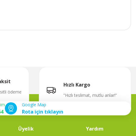
aksit
Hızlı Kargo
ksitli ödeme
”Hızlı teslimat, mutlu anlar!”
şim
Google Map
64
Rota için tıklayın
Üyelik
Yardım