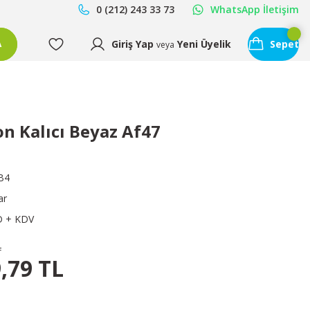
0 (212) 243 33 73
WhatsApp İletişim
Giriş Yap
Yeni Üyelik
Sepet
A
veya
 Kalıcı Beyaz Af47
B4
ar
D + KDV
L
,79 TL