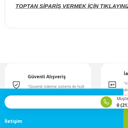
TOPTAN SİPARİŞ VERMEK İÇİN TIKLAYINI
İ
Güvenli Alışveriş
“K
“Güvenli ödeme sistemi ile hızlı
al
ve sorunsuz alışveriş.”
gü
Müşter
0 (21
İletişim