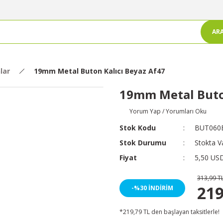
AR
lar
19mm Metal Buton Kalıcı Beyaz Af47
19mm Metal Buton
Yorum Yap / Yorumları Oku
Stok Kodu
BUT060
Stok Durumu
Stokta V
Fiyat
5,50 US
313,99 T
219
-%30 İNDİRİM
*219,79 TL den başlayan taksitlerle!