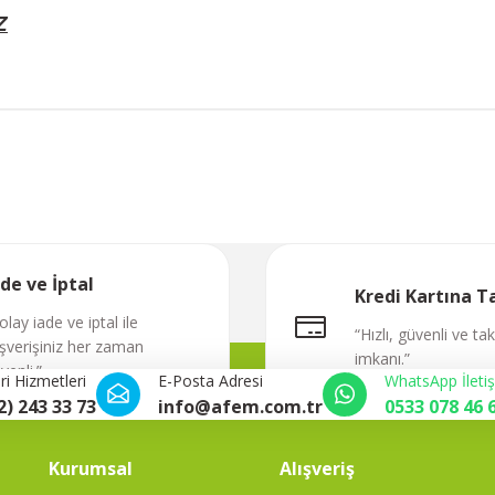
Z
Bu ürüne ilk yorumu siz yapın!
Yorum Yaz
ade ve İptal
Kredi Kartına T
olay iade ve iptal ile
“Hızlı, güvenli ve ta
ışverişiniz her zaman
imkanı.”
venli.”
i Hizmetleri
E-Posta Adresi
WhatsApp İleti
2) 243 33 73
info@afem.com.tr
0533 078 46 
Kurumsal
Alışveriş