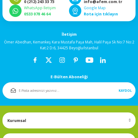
0 (212) 243 33 73
info@afem.com.tr
92x92x38mm
WhatsApp İletişim
Google Map
0533 078 46 64
Rota için tıklayın
120x120x25mm
İletişim
120x120x38mm
Ömer Abedhan, Kemankeş Kara Mustafa Paşa Mah, Halil Paşa Sk No:7 No:2
Kat:2 D:6, 34425 Beyoğlu/İstanbul
Salyangoz (Blower)
Fanlar
172x150mm
E-Bülten Aboneliği
Fan Korumaları
KAYDOL
Rulmanlı Fanlar
Kurumsal