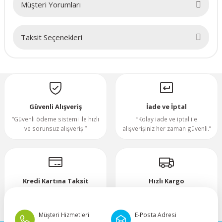
Müşteri Yorumları
70x70x20mm
Taksit Seçenekleri
70x70x25mm
Bu ürüne ilk yorumu siz yapın!
80x80x10mm
Yorum Yaz
80x80x15mm
Güvenli Alışveriş
İade ve İptal
“Güvenli ödeme sistemi ile hızlı
“Kolay iade ve iptal ile
80x80x20mm
ve sorunsuz alışveriş.”
alışverişiniz her zaman güvenli.”
80x80x25mm
80x80x38mm
Kredi Kartına Taksit
Hızlı Kargo
“Hızlı, güvenli ve taksitli ödeme
”Hızlı teslimat, mutlu anlar!”
92x92x25mm
imkanı.”
Müşteri Hizmetleri
E-Posta Adresi