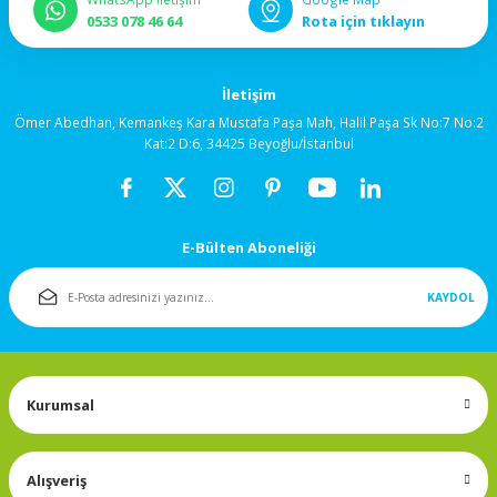
92x92x38mm
0533 078 46 64
Rota için tıklayın
120x120x25mm
İletişim
Ömer Abedhan, Kemankeş Kara Mustafa Paşa Mah, Halil Paşa Sk No:7 No:2
120x120x38mm
Kat:2 D:6, 34425 Beyoğlu/İstanbul
Salyangoz (Blower)
Fanlar
E-Bülten Aboneliği
172x150mm
KAYDOL
Fan Korumaları
Rulmanlı Fanlar
Kurumsal
Alışveriş