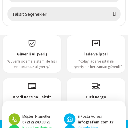
70x70x20mm
Taksit Seçenekleri
Bu ürüne ilk yorumu siz yapın!
70x70x25mm
Yorum Yaz
80x80x10mm
Güvenli Alışveriş
İade ve İptal
80x80x15mm
“Güvenli ödeme sistemi ile hızlı
“Kolay iade ve iptal ile
ve sorunsuz alışveriş.”
alışverişiniz her zaman güvenli.”
80x80x20mm
80x80x25mm
Kredi Kartına Taksit
Hızlı Kargo
80x80x38mm
“Hızlı, güvenli ve taksitli ödeme
”Hızlı teslimat, mutlu anlar!”
imkanı.”
92x92x25mm
Müşteri Hizmetleri
E-Posta Adresi
0 (212) 243 33 73
info@afem.com.tr
WhatsApp İletişim
Google Map