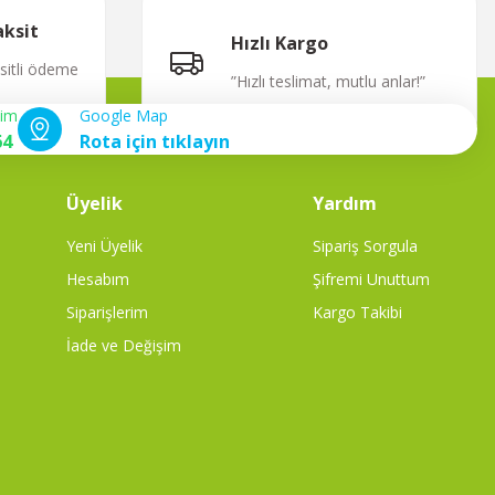
aksit
Hızlı Kargo
ksitli ödeme
”Hızlı teslimat, mutlu anlar!”
şim
Google Map
64
Rota için tıklayın
Üyelik
Yardım
Yeni Üyelik
Sipariş Sorgula
Hesabım
Şifremi Unuttum
Siparişlerim
Kargo Takibi
İade ve Değişim