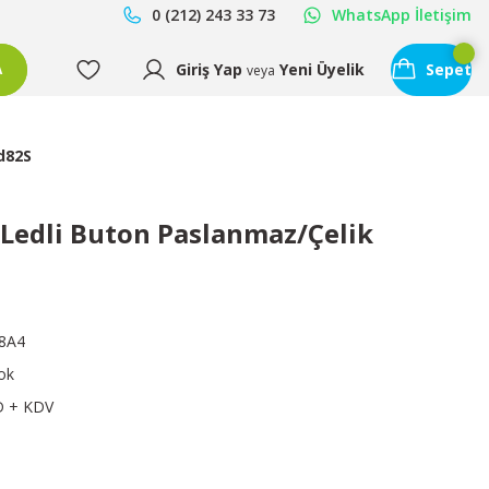
0 (212) 243 33 73
WhatsApp İletişim
Giriş Yap
Yeni Üyelik
Sepet
A
veya
d82S
Ledli Buton Paslanmaz/Çelik
8A4
ok
D + KDV