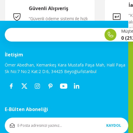
İ
Güvenli Alışveriş
“K
“Güvenli ödeme sistemi ile hızlı
al
ve sorunsuz alışveriş.”
gü
Müşter
0 (21
İletişim
Ömer Abedhan, Kemankeş Kara Mustafa Paşa Mah, Halil Paşa
Sk No:7 No:2 Kat:2 D:6, 34425 Beyoğlu/İstanbul
E-Bülten Aboneliği
KAYDOL