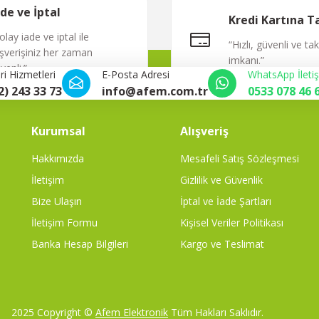
Yorum Yaz
ade ve İptal
Kredi Kartına T
olay iade ve iptal ile
“Hızlı, güvenli ve ta
ışverişiniz her zaman
imkanı.”
venli.”
i Hizmetleri
E-Posta Adresi
WhatsApp İleti
2) 243 33 73
info@afem.com.tr
0533 078 46 
Kurumsal
Alışveriş
Hakkımızda
Mesafeli Satış Sözleşmesi
İletişim
Gizlilik ve Güvenlik
Bize Ulaşın
İptal ve İade Şartları
İletişim Formu
Kişisel Veriler Politikası
Banka Hesap Bilgileri
Kargo ve Teslimat
2025 Copyright ©
Afem Elektronik
Tüm Hakları Saklıdır.