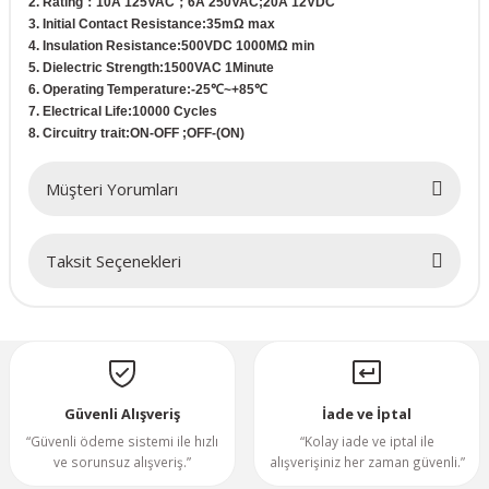
2. Rating：10A 125VAC；6A 250VAC;20A 12VDC
3. Initial Contact Resistance:35mΩ max
70x70x20mm
4. Insulation Resistance:500VDC 1000MΩ min
5. Dielectric Strength:1500VAC 1Minute
6. Operating Temperature:-25℃~+85℃
70x70x25mm
7. Electrical Life:10000 Cycles
8. Circuitry trait:ON-OFF ;OFF-(ON)
80x80x10mm
Müşteri Yorumları
80x80x15mm
Taksit Seçenekleri
80x80x20mm
Bu ürüne ilk yorumu siz yapın!
80x80x25mm
Yorum Yaz
80x80x38mm
Güvenli Alışveriş
İade ve İptal
92x92x25mm
“Güvenli ödeme sistemi ile hızlı
“Kolay iade ve iptal ile
ve sorunsuz alışveriş.”
alışverişiniz her zaman güvenli.”