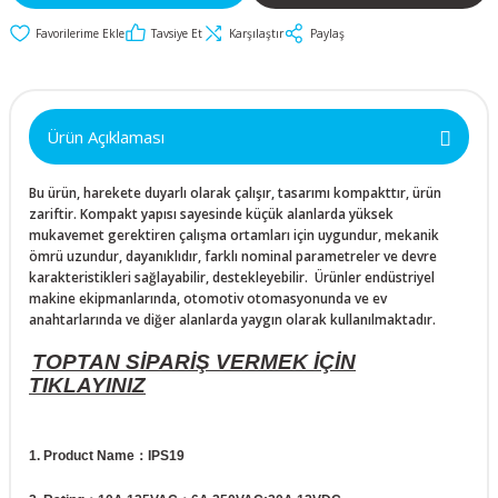
İkili ve Üçlü
50x50x10mm
30mm Metal Butonlar
Kapak Butonları
Anahtarlar
Tavsiye Et
Karşılaştır
Paylaş
Metal Acil-Stop
50x50x15mm
Diğer Butonlar
Diğer Anahtarlar
Butonlar
50x50x20mm
Kumanda Butonları
Ürün Açıklaması
Metal Mandal
Anahtar Aksesuarları
Butonlar
50x50x25mm
Bu ürün, harekete duyarlı olarak çalışır, tasarımı kompakttır, ürün
zariftir. Kompakt yapısı sayesinde küçük alanlarda yüksek
Metal Anahtarlı (Key)
mukavemet gerektiren çalışma ortamları için uygundur, mekanik
60x60x10mm
Butonlar
ömrü uzundur, dayanıklıdır, farklı nominal parametreler ve devre
karakteristikleri sağlayabilir, destekleyebilir. Ürünler endüstriyel
makine ekipmanlarında, otomotiv otomasyonunda ve ev
60x60x15mm
Buton Aksesuarları
anahtarlarında ve diğer alanlarda yaygın olarak kullanılmaktadır.
60x60x20mm
TOPTAN SİPARİŞ VERMEK İÇİN
TIKLAYINIZ
60x60x25mm
1. Product Name：IPS19
70x70x15mm