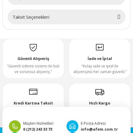
70x70x20mm
Taksit Seçenekleri
Bu ürüne ilk yorumu siz yapın!
70x70x25mm
Yorum Yaz
80x80x10mm
80x80x15mm
Güvenli Alışveriş
İade ve İptal
“Güvenli ödeme sistemi ile hızlı
“Kolay iade ve iptal ile
ve sorunsuz alışveriş.”
alışverişiniz her zaman güvenli.”
80x80x20mm
80x80x25mm
Kredi Kartına Taksit
Hızlı Kargo
80x80x38mm
“Hızlı, güvenli ve taksitli ödeme
”Hızlı teslimat, mutlu anlar!”
imkanı.”
92x92x25mm
Müşteri Hizmetleri
E-Posta Adresi
0 (212) 243 33 73
info@afem.com.tr