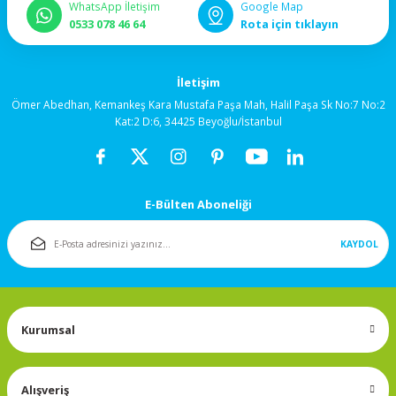
WhatsApp İletişim
Google Map
92x92x38mm
0533 078 46 64
Rota için tıklayın
120x120x25mm
İletişim
120x120x38mm
Ömer Abedhan, Kemankeş Kara Mustafa Paşa Mah, Halil Paşa Sk No:7 No:2
Kat:2 D:6, 34425 Beyoğlu/İstanbul
Salyangoz (Blower)
Fanlar
E-Bülten Aboneliği
172x150mm
KAYDOL
Fan Korumaları
Rulmanlı Fanlar
Kurumsal
Alışveriş