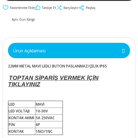
İkili ve Üçlü
30mm Metal Butonlar
Kapak Butonları
50x50x10mm
Anahtarlar
Tavsiye Et
Karşılaştır
Paylaş
Metal Acil-Stop
Diğer Butonlar
Aynı Gün Kargo
50x50x15mm
Diğer Anahtarlar
Butonlar
Kumanda Butonları
50x50x20mm
Metal Mandal
Anahtar Aksesuarları
Butonlar
Ürün Açıklaması
50x50x25mm
Metal Anahtarlı (Key)
22MM METAL MAVİ LEDLİ BUTON PASLANMAZ/ÇELİK IP65
Butonlar
60x60x10mm
TOPTAN SİPARİŞ VERMEK İÇİN
Buton Aksesuarları
TIKLAYINIZ
60x60x15mm
60x60x20mm
LED
MAVİ
LED VOLTAJI
10-30V
KONTAK AKIMI
5A 250VAC
60x60x25mm
PİN
6P
KONTAK
1NO/1NC
70x70x15mm