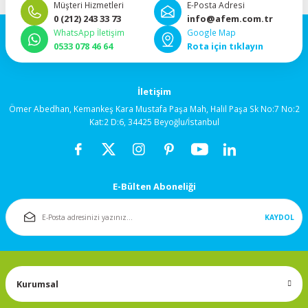
Müşteri Hizmetleri
E-Posta Adresi
92x92x38mm
0 (212) 243 33 73
info@afem.com.tr
WhatsApp İletişim
Google Map
0533 078 46 64
Rota için tıklayın
120x120x25mm
120x120x38mm
İletişim
Ömer Abedhan, Kemankeş Kara Mustafa Paşa Mah, Halil Paşa Sk No:7 No:2
Kat:2 D:6, 34425 Beyoğlu/İstanbul
Salyangoz (Blower)
Fanlar
172x150mm
E-Bülten Aboneliği
Fan Korumaları
KAYDOL
Rulmanlı Fanlar
Kurumsal