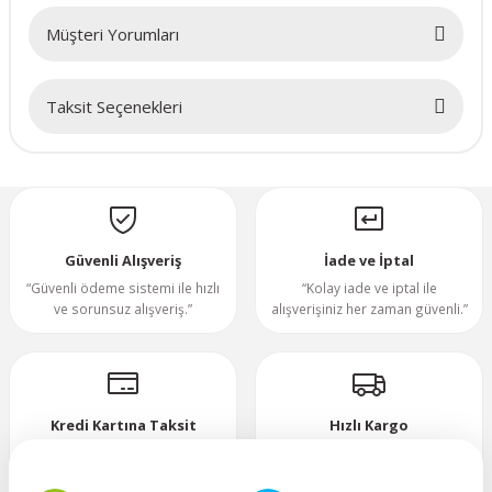
Müşteri Yorumları
70x70x20mm
Taksit Seçenekleri
70x70x25mm
Bu ürüne ilk yorumu siz yapın!
80x80x10mm
Yorum Yaz
80x80x15mm
Güvenli Alışveriş
İade ve İptal
80x80x20mm
“Güvenli ödeme sistemi ile hızlı
“Kolay iade ve iptal ile
ve sorunsuz alışveriş.”
alışverişiniz her zaman güvenli.”
80x80x25mm
80x80x38mm
Kredi Kartına Taksit
Hızlı Kargo
“Hızlı, güvenli ve taksitli ödeme
”Hızlı teslimat, mutlu anlar!”
92x92x25mm
imkanı.”