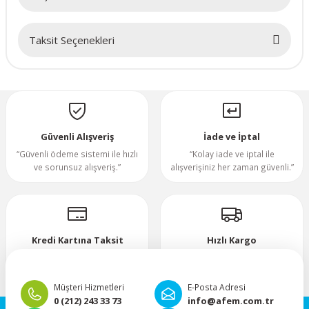
70x70x20mm
Taksit Seçenekleri
Bu ürüne ilk yorumu siz yapın!
70x70x25mm
Yorum Yaz
80x80x10mm
80x80x15mm
Güvenli Alışveriş
İade ve İptal
“Güvenli ödeme sistemi ile hızlı
“Kolay iade ve iptal ile
ve sorunsuz alışveriş.”
alışverişiniz her zaman güvenli.”
80x80x20mm
80x80x25mm
Kredi Kartına Taksit
Hızlı Kargo
80x80x38mm
“Hızlı, güvenli ve taksitli ödeme
”Hızlı teslimat, mutlu anlar!”
imkanı.”
92x92x25mm
Müşteri Hizmetleri
E-Posta Adresi
0 (212) 243 33 73
info@afem.com.tr