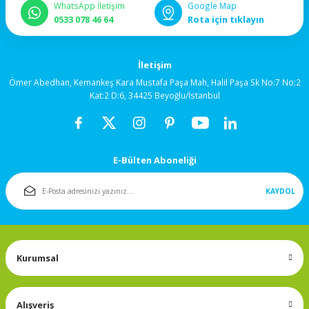
WhatsApp İletişim
Google Map
92x92x38mm
0533 078 46 64
Rota için tıklayın
120x120x25mm
İletişim
120x120x38mm
Ömer Abedhan, Kemankeş Kara Mustafa Paşa Mah, Halil Paşa Sk No:7 No:2
Kat:2 D:6, 34425 Beyoğlu/İstanbul
Salyangoz (Blower)
Fanlar
E-Bülten Aboneliği
172x150mm
KAYDOL
Fan Korumaları
Rulmanlı Fanlar
Kurumsal
Alışveriş