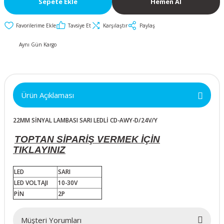
Sepete Ekle
Hemen Al
İkili ve Üçlü
50x50x10mm
30mm Metal Butonlar
Kapak Butonları
Anahtarlar
Tavsiye Et
Karşılaştır
Paylaş
Metal Acil-Stop
50x50x15mm
Diğer Butonlar
Diğer Anahtarlar
Butonlar
Aynı Gün Kargo
50x50x20mm
Kumanda Butonları
Metal Mandal
Anahtar Aksesuarları
Butonlar
50x50x25mm
Ürün Açıklaması
Metal Anahtarlı (Key)
60x60x10mm
Butonlar
22MM SİNYAL LAMBASI SARI LEDLİ CD-AWY-D/24V/Y
60x60x15mm
Buton Aksesuarları
TOPTAN SİPARİŞ VERMEK İÇİN
TIKLAYINIZ
60x60x20mm
LED
SARI
LED VOLTAJI
10-30V
60x60x25mm
PİN
2P
70x70x15mm
Müşteri Yorumları