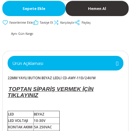
İkili ve Üçlü
30mm Metal Butonlar
Kapak Butonları
50x50x10mm
Anahtarlar
Sepete Ekle
Hemen Al
Metal Acil-Stop
Diğer Butonlar
50x50x15mm
Diğer Anahtarlar
Butonlar
Tavsiye Et
Karşılaştır
Paylaş
Kumanda Butonları
Aynı Gün Kargo
50x50x20mm
Metal Mandal
Anahtar Aksesuarları
Butonlar
50x50x25mm
Metal Anahtarlı (Key)
Ürün Açıklaması
Butonlar
60x60x10mm
22MM YAYLI BUTON BEYAZ LEDLİ CD-AWY-11D/24V/W
Buton Aksesuarları
60x60x15mm
TOPTAN SİPARİŞ VERMEK İÇİN
TIKLAYINIZ
60x60x20mm
60x60x25mm
LED
BEYAZ
LED VOLTAJI
10-30V
KONTAK AKIMI
5A 250VAC
70x70x15mm