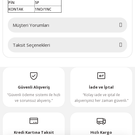
PİN
5P
KONTAK
1NO/1NC
70x70x20mm
Müşteri Yorumları
70x70x25mm
Taksit Seçenekleri
80x80x10mm
Bu ürüne ilk yorumu siz yapın!
80x80x15mm
Yorum Yaz
80x80x20mm
Güvenli Alışveriş
İade ve İptal
80x80x25mm
“Güvenli ödeme sistemi ile hızlı
“Kolay iade ve iptal ile
ve sorunsuz alışveriş.”
alışverişiniz her zaman güvenli.”
80x80x38mm
92x92x25mm
Kredi Kartına Taksit
Hızlı Kargo