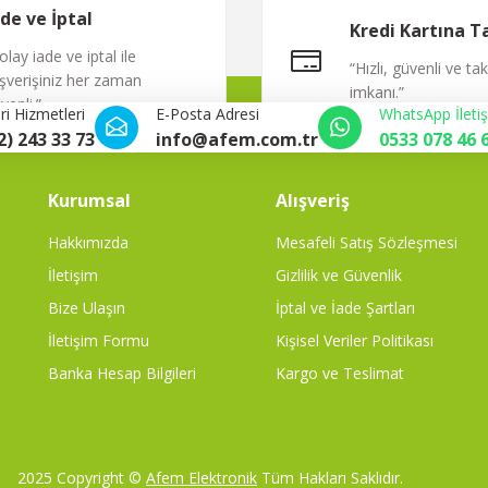
Yorum Yaz
ade ve İptal
Kredi Kartına T
olay iade ve iptal ile
“Hızlı, güvenli ve ta
ışverişiniz her zaman
imkanı.”
venli.”
i Hizmetleri
E-Posta Adresi
WhatsApp İleti
2) 243 33 73
info@afem.com.tr
0533 078 46 
Kurumsal
Alışveriş
Hakkımızda
Mesafeli Satış Sözleşmesi
İletişim
Gizlilik ve Güvenlik
Bize Ulaşın
İptal ve İade Şartları
İletişim Formu
Kişisel Veriler Politikası
Banka Hesap Bilgileri
Kargo ve Teslimat
2025 Copyright ©
Afem Elektronik
Tüm Hakları Saklıdır.