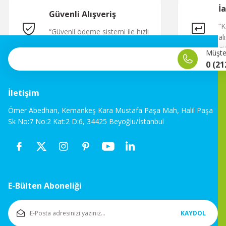
İ
Güvenli Alışveriş
“K
“Güvenli ödeme sistemi ile hızlı
al
ve sorunsuz alışveriş.”
gü
Müşter
0 (21
İletişim
Ömer Abedhan, Kemankeş Kara Mustafa Paşa Mah, Halil Paşa
Sk No:7 No:2 Kat:2 D:6, 34425 Beyoğlu/İstanbul
E-Bülten Aboneliği
KAYDOL