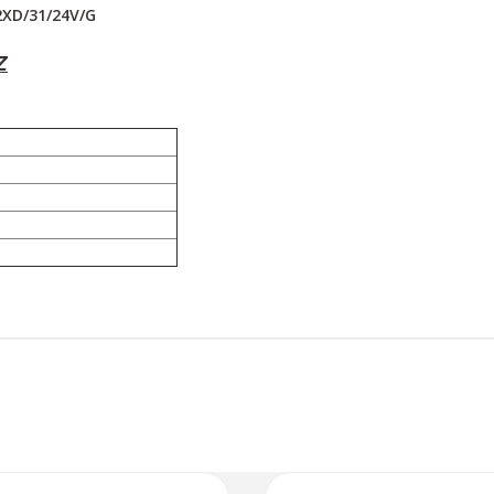
XD/31/24V/G
Z
Bu ürüne ilk yorumu siz yapın!