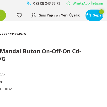
0 (212) 243 33 73
WhatsApp İletişim
Giriş Yap
Yeni Üyelik
Sepet
A
veya
y-22Xd/31/24V/G
 Mandal Buton On-Off-On Cd-
/G
2A4
ar
D + KDV