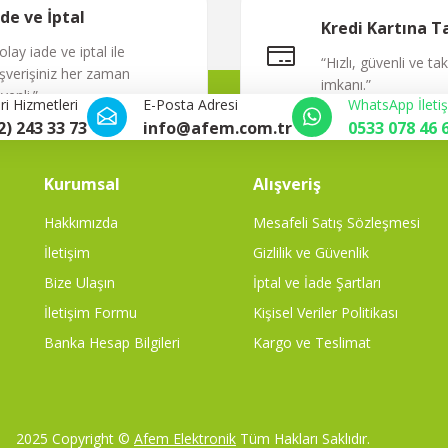
Yorum Yaz
ade ve İptal
Kredi Kartına T
olay iade ve iptal ile
“Hızlı, güvenli ve ta
ışverişiniz her zaman
imkanı.”
venli.”
i Hizmetleri
E-Posta Adresi
WhatsApp İleti
2) 243 33 73
info@afem.com.tr
0533 078 46 
Kurumsal
Alışveriş
Hakkımızda
Mesafeli Satış Sözleşmesi
İletişim
Gizlilik ve Güvenlik
Bize Ulaşın
İptal ve İade Şartları
İletişim Formu
Kişisel Veriler Politikası
Banka Hesap Bilgileri
Kargo ve Teslimat
2025 Copyright ©
Afem Elektronik
Tüm Hakları Saklıdır.