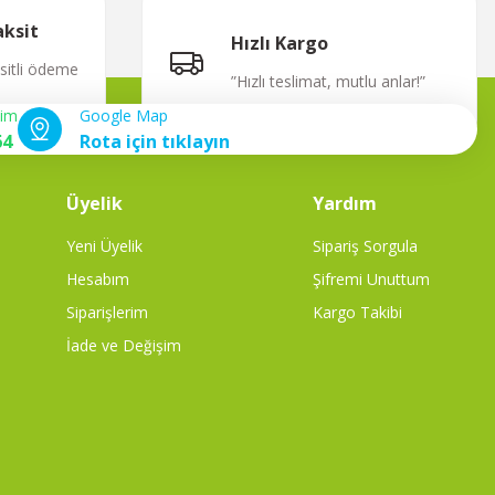
aksit
Hızlı Kargo
ksitli ödeme
”Hızlı teslimat, mutlu anlar!”
şim
Google Map
64
Rota için tıklayın
Üyelik
Yardım
Yeni Üyelik
Sipariş Sorgula
Hesabım
Şifremi Unuttum
Siparişlerim
Kargo Takibi
İade ve Değişim