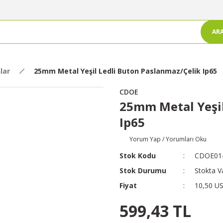
AR
lar
25mm Metal Yeşil Ledli Buton Paslanmaz/Çelik Ip65
CDOE
25mm Metal Yeşil
Ip65
Yorum Yap / Yorumları Oku
Stok Kodu
CDOE01
Stok Durumu
Stokta V
Fiyat
10,50 U
599,43 TL