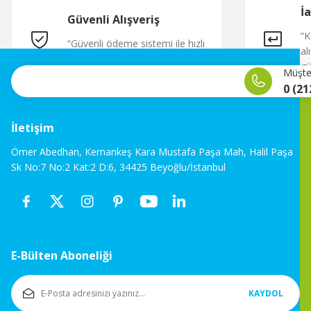
İ
Güvenli Alışveriş
“K
“Güvenli ödeme sistemi ile hızlı
al
ve sorunsuz alışveriş.”
gü
Müşter
0 (21
İletişim
Ömer Abedhan, Kemankeş Kara Mustafa Paşa Mah, Halil Paşa
Sk No:7 No:2 Kat:2 D:6, 34425 Beyoğlu/İstanbul
E-Bülten Aboneliği
KAYDOL