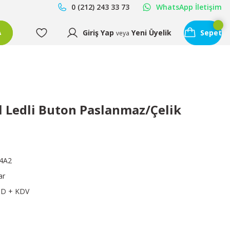
0 (212) 243 33 73
WhatsApp İletişim
Giriş Yap
Yeni Üyelik
Sepet
A
veya
 Ledli Buton Paslanmaz/Çelik
4A2
ar
SD + KDV