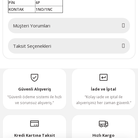
PİN
6P
KONTAK
1NO/1NC
70x70x20mm
Müşteri Yorumları
70x70x25mm
80x80x10mm
Taksit Seçenekleri
Bu ürüne ilk yorumu siz yapın!
80x80x15mm
Yorum Yaz
80x80x20mm
Güvenli Alışveriş
İade ve İptal
80x80x25mm
“Güvenli ödeme sistemi ile hızlı
“Kolay iade ve iptal ile
ve sorunsuz alışveriş.”
alışverişiniz her zaman güvenli.”
80x80x38mm
92x92x25mm
Kredi Kartına Taksit
Hızlı Kargo