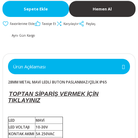
İkili ve Üçlü
50x50x10mm
30mm Metal Butonlar
Kapak Butonları
Anahtarlar
Sepete Ekle
Hemen Al
Metal Acil-Stop
50x50x15mm
Diğer Butonlar
Diğer Anahtarlar
Butonlar
Tavsiye Et
Karşılaştır
Paylaş
50x50x20mm
Kumanda Butonları
Aynı Gün Kargo
Metal Mandal
Anahtar Aksesuarları
Butonlar
50x50x25mm
Metal Anahtarlı (Key)
Ürün Açıklaması
60x60x10mm
Butonlar
28MM METAL MAVİ LEDLİ BUTON PASLANMAZ/ÇELİK IP65
60x60x15mm
Buton Aksesuarları
TOPTAN SİPARİŞ VERMEK İÇİN
60x60x20mm
TIKLAYINIZ
60x60x25mm
LED
MAVİ
LED VOLTAJI
10-30V
70x70x15mm
KONTAK AKIMI
5A 250VAC