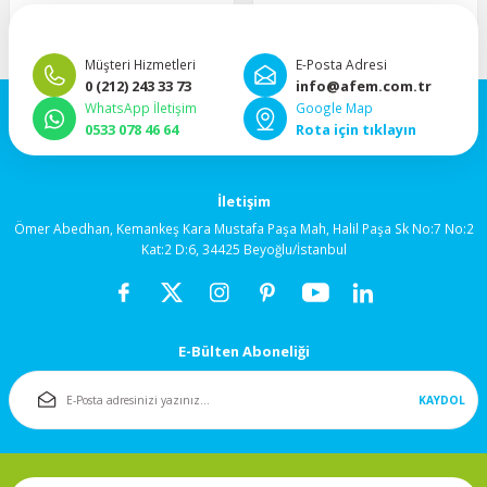
92x92x38mm
“Hızlı, güvenli ve taksitli ödeme
”Hızlı teslimat, mutlu anlar!”
imkanı.”
Müşteri Hizmetleri
E-Posta Adresi
120x120x25mm
0 (212) 243 33 73
info@afem.com.tr
WhatsApp İletişim
Google Map
120x120x38mm
0533 078 46 64
Rota için tıklayın
Salyangoz (Blower)
İletişim
Fanlar
Ömer Abedhan, Kemankeş Kara Mustafa Paşa Mah, Halil Paşa Sk No:7 No:2
Kat:2 D:6, 34425 Beyoğlu/İstanbul
172x150mm
Fan Korumaları
E-Bülten Aboneliği
Rulmanlı Fanlar
KAYDOL