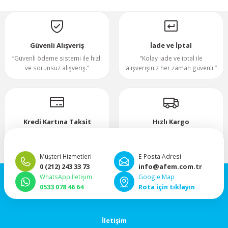
Yorum Yaz
70x70x20mm
70x70x25mm
Güvenli Alışveriş
İade ve İptal
“Güvenli ödeme sistemi ile hızlı
“Kolay iade ve iptal ile
ve sorunsuz alışveriş.”
alışverişiniz her zaman güvenli.”
80x80x10mm
80x80x15mm
Kredi Kartına Taksit
Hızlı Kargo
80x80x20mm
“Hızlı, güvenli ve taksitli ödeme
”Hızlı teslimat, mutlu anlar!”
imkanı.”
80x80x25mm
Müşteri Hizmetleri
E-Posta Adresi
0 (212) 243 33 73
info@afem.com.tr
WhatsApp İletişim
Google Map
80x80x38mm
0533 078 46 64
Rota için tıklayın
92x92x25mm
İletişim