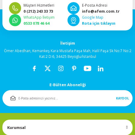
92x92x38mm
Müşteri Hizmetleri
E-Posta Adresi
0 (212) 243 33 73
info@afem.com.tr
WhatsApp İletişim
Google Map
120x120x25mm
0533 078 46 64
Rota için tıklayın
120x120x38mm
İletişim
Salyangoz (Blower)
Ömer Abedhan, Kemankeş Kara Mustafa Paşa Mah, Halil Paşa Sk No:7 No:2
Fanlar
Kat:2 D:6, 34425 Beyoğlu/İstanbul
172x150mm
E-Bülten Aboneliği
Fan Korumaları
KAYDOL
Rulmanlı Fanlar
Kurumsal