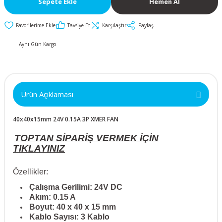
Sepete Ekle
Hemen Al
İkili ve Üçlü
50x50x10mm
30mm Metal Butonlar
Kapak Butonları
Anahtarlar
Tavsiye Et
Karşılaştır
Paylaş
Metal Acil-Stop
50x50x15mm
Diğer Butonlar
Diğer Anahtarlar
Butonlar
Aynı Gün Kargo
50x50x20mm
Kumanda Butonları
Metal Mandal
Anahtar Aksesuarları
Butonlar
50x50x25mm
Ürün Açıklaması
Metal Anahtarlı (Key)
60x60x10mm
Butonlar
40x40x15mm 24V 0.15A 3P XMER FAN
60x60x15mm
Buton Aksesuarları
TOPTAN SİPARİŞ VERMEK İÇİN
TIKLAYINIZ
60x60x20mm
Özellikler:
60x60x25mm
Çalışma Gerilimi: 24V DC
Akım: 0.15 A
Boyut: 40 x 40 x 15 mm
70x70x15mm
Kablo Sayısı: 3 Kablo