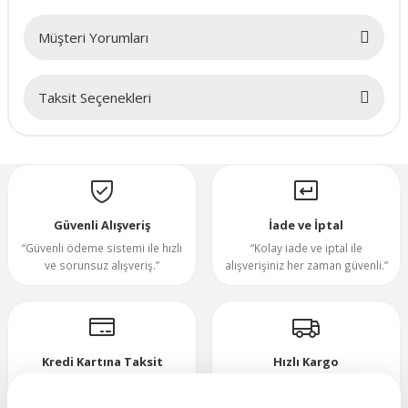
70x70x20mm
Müşteri Yorumları
70x70x25mm
Taksit Seçenekleri
Bu ürüne ilk yorumu siz yapın!
80x80x10mm
Yorum Yaz
80x80x15mm
80x80x20mm
Güvenli Alışveriş
İade ve İptal
“Güvenli ödeme sistemi ile hızlı
“Kolay iade ve iptal ile
ve sorunsuz alışveriş.”
alışverişiniz her zaman güvenli.”
80x80x25mm
80x80x38mm
Kredi Kartına Taksit
Hızlı Kargo
92x92x25mm
“Hızlı, güvenli ve taksitli ödeme
”Hızlı teslimat, mutlu anlar!”
imkanı.”