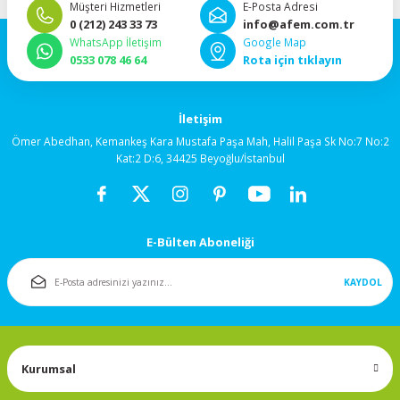
Müşteri Hizmetleri
E-Posta Adresi
92x92x38mm
0 (212) 243 33 73
info@afem.com.tr
WhatsApp İletişim
Google Map
0533 078 46 64
Rota için tıklayın
120x120x25mm
120x120x38mm
İletişim
Ömer Abedhan, Kemankeş Kara Mustafa Paşa Mah, Halil Paşa Sk No:7 No:2
Kat:2 D:6, 34425 Beyoğlu/İstanbul
Salyangoz (Blower)
Fanlar
172x150mm
E-Bülten Aboneliği
Fan Korumaları
KAYDOL
Rulmanlı Fanlar
Kurumsal