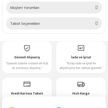
Müşteri Yorumları
70x70x20mm
Taksit Seçenekleri
70x70x25mm
Bu ürüne ilk yorumu siz yapın!
80x80x10mm
Yorum Yaz
80x80x15mm
Güvenli Alışveriş
İade ve İptal
80x80x20mm
“Güvenli ödeme sistemi ile hızlı
“Kolay iade ve iptal ile
ve sorunsuz alışveriş.”
alışverişiniz her zaman güvenli.”
80x80x25mm
80x80x38mm
Kredi Kartına Taksit
Hızlı Kargo
“Hızlı, güvenli ve taksitli ödeme
”Hızlı teslimat, mutlu anlar!”
92x92x25mm
imkanı.”