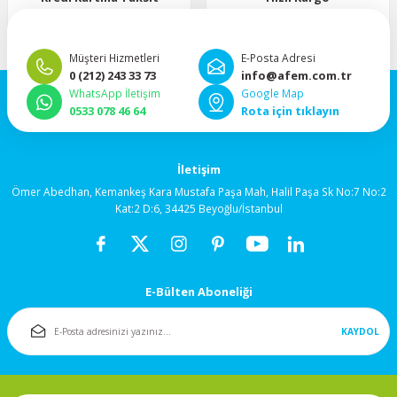
92x92x38mm
“Hızlı, güvenli ve taksitli ödeme
”Hızlı teslimat, mutlu anlar!”
imkanı.”
120x120x25mm
Müşteri Hizmetleri
E-Posta Adresi
0 (212) 243 33 73
info@afem.com.tr
WhatsApp İletişim
Google Map
120x120x38mm
0533 078 46 64
Rota için tıklayın
Salyangoz (Blower)
Fanlar
İletişim
Ömer Abedhan, Kemankeş Kara Mustafa Paşa Mah, Halil Paşa Sk No:7 No:2
Kat:2 D:6, 34425 Beyoğlu/İstanbul
172x150mm
Fan Korumaları
E-Bülten Aboneliği
Rulmanlı Fanlar
KAYDOL