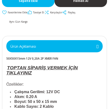
Sepete Ekle
Hemen Al
İkili ve Üçlü
50x50x10mm
30mm Metal Butonlar
Kapak Butonları
Anahtarlar
Tavsiye Et
Karşılaştır
Paylaş
Metal Acil-Stop
50x50x15mm
Diğer Butonlar
Diğer Anahtarlar
Butonlar
Aynı Gün Kargo
50x50x20mm
Kumanda Butonları
Metal Mandal
Anahtar Aksesuarları
Butonlar
50x50x25mm
Ürün Açıklaması
Metal Anahtarlı (Key)
60x60x10mm
Butonlar
50X50X15mm 12V 0,20A 2P XMER FAN
60x60x15mm
Buton Aksesuarları
TOPTAN SİPARİŞ VERMEK İÇİN
TIKLAYINIZ
60x60x20mm
Özellikler:
60x60x25mm
Çalışma Gerilimi: 12V DC
Akım: 0.20 A
Boyut: 50 x 50 x 15 mm
70x70x15mm
Kablo Sayısı: 2 Kablo