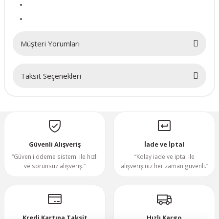
70x70x20mm
70x70x25mm
Müşteri Yorumları
80x80x10mm
Taksit Seçenekleri
Bu ürüne ilk yorumu siz yapın!
80x80x15mm
Yorum Yaz
80x80x20mm
Güvenli Alışveriş
İade ve İptal
80x80x25mm
“Güvenli ödeme sistemi ile hızlı
“Kolay iade ve iptal ile
ve sorunsuz alışveriş.”
alışverişiniz her zaman güvenli.”
80x80x38mm
92x92x25mm
Kredi Kartına Taksit
Hızlı Kargo