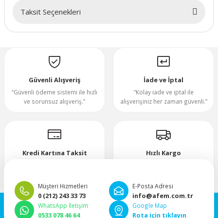
Taksit Seçenekleri
70x70x20mm
Bu ürüne ilk yorumu siz yapın!
70x70x25mm
Yorum Yaz
80x80x10mm
Güvenli Alışveriş
İade ve İptal
“Güvenli ödeme sistemi ile hızlı
“Kolay iade ve iptal ile
80x80x15mm
ve sorunsuz alışveriş.”
alışverişiniz her zaman güvenli.”
80x80x20mm
80x80x25mm
Kredi Kartına Taksit
Hızlı Kargo
“Hızlı, güvenli ve taksitli ödeme
”Hızlı teslimat, mutlu anlar!”
80x80x38mm
imkanı.”
Müşteri Hizmetleri
E-Posta Adresi
0 (212) 243 33 73
info@afem.com.tr
92x92x25mm
WhatsApp İletişim
Google Map
0533 078 46 64
Rota için tıklayın