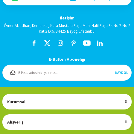
92x92x38mm
İletişim
120x120x25mm
Ömer Abedhan, Kemankeş Kara Mustafa Paşa Mah, Halil Paşa Sk No:7 No:2
Kat:2 D:6, 34425 Beyoğlu/İstanbul
120x120x38mm
Salyangoz (Blower)
Fanlar
E-Bülten Aboneliği
172x150mm
KAYDOL
Fan Korumaları
Kurumsal
Rulmanlı Fanlar
Alışveriş