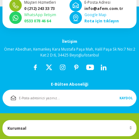
Müşteri Hizmetleri
E-Posta Adresi
92x92x38mm
0 (212) 243 33 73
info@afem.com.tr
WhatsApp İletişim
Google Map
120x120x25mm
0533 078 46 64
Rota için tıklayın
120x120x38mm
İletişim
Ömer Abedhan, Kemankeş Kara Mustafa Paşa Mah, Halil Paşa Sk No:7 No:2
Salyangoz (Blower)
Kat:2 D:6, 34425 Beyoğlu/İstanbul
Fanlar
172x150mm
E-Bülten Aboneliği
Fan Korumaları
KAYDOL
Rulmanlı Fanlar
Kurumsal