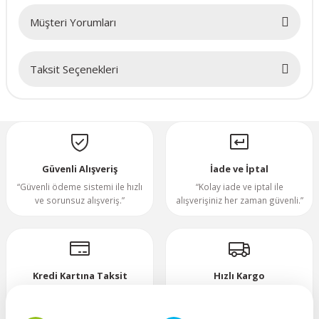
Müşteri Yorumları
70x70x20mm
70x70x25mm
Taksit Seçenekleri
Bu ürüne ilk yorumu siz yapın!
80x80x10mm
Yorum Yaz
80x80x15mm
Güvenli Alışveriş
İade ve İptal
80x80x20mm
“Güvenli ödeme sistemi ile hızlı
“Kolay iade ve iptal ile
ve sorunsuz alışveriş.”
alışverişiniz her zaman güvenli.”
80x80x25mm
80x80x38mm
Kredi Kartına Taksit
Hızlı Kargo
92x92x25mm
“Hızlı, güvenli ve taksitli ödeme
”Hızlı teslimat, mutlu anlar!”
imkanı.”