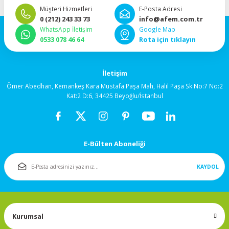
92x92x38mm
Müşteri Hizmetleri
E-Posta Adresi
0 (212) 243 33 73
info@afem.com.tr
WhatsApp İletişim
Google Map
120x120x25mm
0533 078 46 64
Rota için tıklayın
120x120x38mm
İletişim
Salyangoz (Blower)
Ömer Abedhan, Kemankeş Kara Mustafa Paşa Mah, Halil Paşa Sk No:7 No:2
Fanlar
Kat:2 D:6, 34425 Beyoğlu/İstanbul
172x150mm
E-Bülten Aboneliği
Fan Korumaları
KAYDOL
Rulmanlı Fanlar
Kurumsal