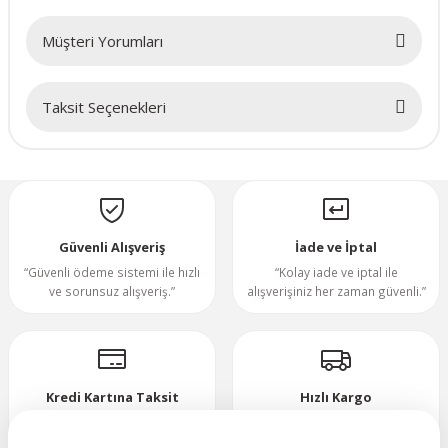
70x70x20mm
Müşteri Yorumları
70x70x25mm
Taksit Seçenekleri
Bu ürüne ilk yorumu siz yapın!
80x80x10mm
Yorum Yaz
80x80x15mm
80x80x20mm
Güvenli Alışveriş
İade ve İptal
“Güvenli ödeme sistemi ile hızlı
“Kolay iade ve iptal ile
ve sorunsuz alışveriş.”
alışverişiniz her zaman güvenli.”
80x80x25mm
80x80x38mm
Kredi Kartına Taksit
Hızlı Kargo
92x92x25mm
“Hızlı, güvenli ve taksitli ödeme
”Hızlı teslimat, mutlu anlar!”
imkanı.”