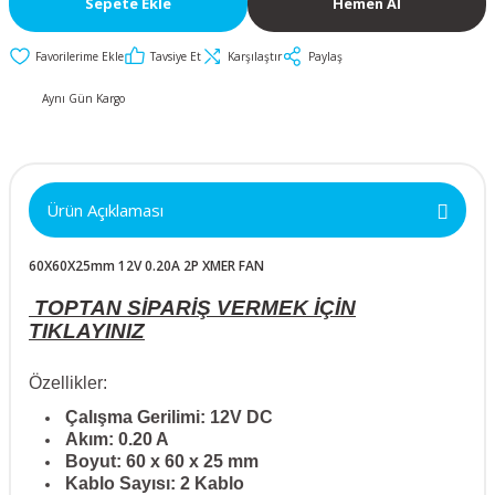
Sepete Ekle
Hemen Al
İkili ve Üçlü
50x50x10mm
30mm Metal Butonlar
Kapak Butonları
Anahtarlar
Tavsiye Et
Karşılaştır
Paylaş
Metal Acil-Stop
50x50x15mm
Diğer Butonlar
Diğer Anahtarlar
Butonlar
Aynı Gün Kargo
50x50x20mm
Kumanda Butonları
Metal Mandal
Anahtar Aksesuarları
Butonlar
50x50x25mm
Ürün Açıklaması
Metal Anahtarlı (Key)
60x60x10mm
Butonlar
60X60X25mm 12V 0.20A 2P XMER FAN
60x60x15mm
Buton Aksesuarları
TOPTAN SİPARİŞ VERMEK İÇİN
TIKLAYINIZ
60x60x20mm
Özellikler:
60x60x25mm
Çalışma Gerilimi: 12V DC
Akım: 0.20 A
Boyut: 60 x 60 x 25 mm
70x70x15mm
Kablo Sayısı: 2 Kablo