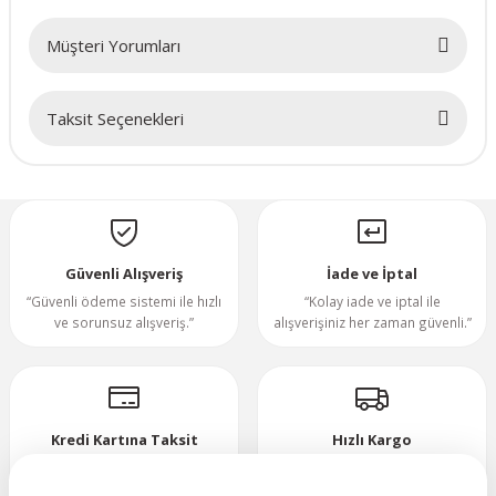
70x70x20mm
Müşteri Yorumları
70x70x25mm
Taksit Seçenekleri
Bu ürüne ilk yorumu siz yapın!
80x80x10mm
Yorum Yaz
80x80x15mm
80x80x20mm
Güvenli Alışveriş
İade ve İptal
“Güvenli ödeme sistemi ile hızlı
“Kolay iade ve iptal ile
ve sorunsuz alışveriş.”
alışverişiniz her zaman güvenli.”
80x80x25mm
80x80x38mm
Kredi Kartına Taksit
Hızlı Kargo
92x92x25mm
“Hızlı, güvenli ve taksitli ödeme
”Hızlı teslimat, mutlu anlar!”
imkanı.”