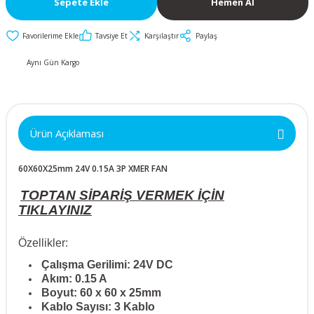
Sepete Ekle
Hemen Al
İkili ve Üçlü
50x50x10mm
30mm Metal Butonlar
Kapak Butonları
Anahtarlar
Tavsiye Et
Karşılaştır
Paylaş
Metal Acil-Stop
50x50x15mm
Diğer Butonlar
Diğer Anahtarlar
Butonlar
Aynı Gün Kargo
50x50x20mm
Kumanda Butonları
Metal Mandal
Anahtar Aksesuarları
Butonlar
50x50x25mm
Ürün Açıklaması
Metal Anahtarlı (Key)
60x60x10mm
Butonlar
60X60X25mm 24V 0.15A 3P XMER FAN
60x60x15mm
Buton Aksesuarları
TOPTAN SİPARİŞ VERMEK İÇİN
TIKLAYINIZ
60x60x20mm
Özellikler:
60x60x25mm
Çalışma Gerilimi: 24V DC
Akım: 0.15 A
Boyut: 60 x 60 x 25mm
70x70x15mm
Kablo Sayısı: 3 Kablo