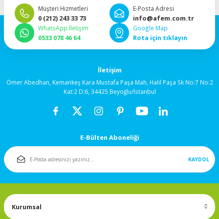
92x92x38mm
Müşteri Hizmetleri
E-Posta Adresi
0 (212) 243 33 73
info@afem.com.tr
WhatsApp İletişim
Google Map
120x120x25mm
0533 078 46 64
Rota için tıklayın
120x120x38mm
İletişim
Salyangoz (Blower)
Ömer Abedhan, Kemankeş Kara Mustafa Paşa Mah, Halil Paşa Sk No:7 No:2
Fanlar
Kat:2 D:6, 34425 Beyoğlu/İstanbul
172x150mm
E-Bülten Aboneliği
Fan Korumaları
KAYDOL
Rulmanlı Fanlar
Kurumsal