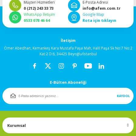
Müşteri Hizmetleri
E-Posta Adresi
92x92x38mm
0 (212) 243 33 73
info@afem.com.tr
WhatsApp İletişim
Google Map
120x120x25mm
0533 078 46 64
Rota için tıklayın
120x120x38mm
İletişim
Ömer Abedhan, Kemankeş Kara Mustafa Paşa Mah, Halil Paşa Sk No:7 No:2
Salyangoz (Blower)
Kat:2 D:6, 34425 Beyoğlu/İstanbul
Fanlar
172x150mm
E-Bülten Aboneliği
Fan Korumaları
KAYDOL
Rulmanlı Fanlar
Kurumsal