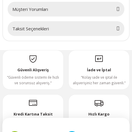
Müşteri Yorumları
70x70x20mm
70x70x25mm
Taksit Seçenekleri
Bu ürüne ilk yorumu siz yapın!
80x80x10mm
Yorum Yaz
80x80x15mm
Güvenli Alışveriş
İade ve İptal
80x80x20mm
“Güvenli ödeme sistemi ile hızlı
“Kolay iade ve iptal ile
ve sorunsuz alışveriş.”
alışverişiniz her zaman güvenli.”
80x80x25mm
80x80x38mm
Kredi Kartına Taksit
Hızlı Kargo
92x92x25mm
“Hızlı, güvenli ve taksitli ödeme
”Hızlı teslimat, mutlu anlar!”
imkanı.”