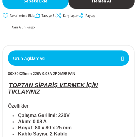
Sepete Ekle
Hemen Al
İkili ve Üçlü
50x50x10mm
30mm Metal Butonlar
Kapak Butonları
Anahtarlar
Tavsiye Et
Karşılaştır
Paylaş
Metal Acil-Stop
50x50x15mm
Diğer Butonlar
Diğer Anahtarlar
Butonlar
Aynı Gün Kargo
50x50x20mm
Kumanda Butonları
Metal Mandal
Anahtar Aksesuarları
Butonlar
50x50x25mm
Ürün Açıklaması
Metal Anahtarlı (Key)
60x60x10mm
Butonlar
80X80X25mm 220V 0.08A 2P XMER FAN
60x60x15mm
Buton Aksesuarları
TOPTAN SİPARİŞ VERMEK İÇİN
TIKLAYINIZ
60x60x20mm
Özellikler:
60x60x25mm
Çalışma Gerilimi: 220V
Akım: 0.08 A
Boyut: 80 x 80 x 25 mm
70x70x15mm
Kablo Sayısı: 2 Kablo