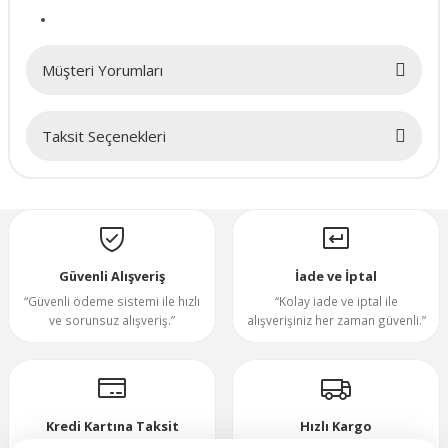
70x70x20mm
Müşteri Yorumları
70x70x25mm
Taksit Seçenekleri
80x80x10mm
Bu ürüne ilk yorumu siz yapın!
80x80x15mm
Yorum Yaz
80x80x20mm
Güvenli Alışveriş
İade ve İptal
80x80x25mm
“Güvenli ödeme sistemi ile hızlı
“Kolay iade ve iptal ile
ve sorunsuz alışveriş.”
alışverişiniz her zaman güvenli.”
80x80x38mm
92x92x25mm
Kredi Kartına Taksit
Hızlı Kargo