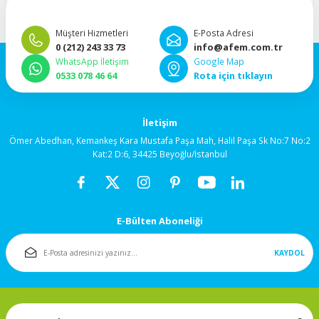
“Hızlı, güvenli ve taksitli ödeme
”Hızlı teslimat, mutlu anlar!”
92x92x38mm
imkanı.”
Müşteri Hizmetleri
E-Posta Adresi
120x120x25mm
0 (212) 243 33 73
info@afem.com.tr
WhatsApp İletişim
Google Map
0533 078 46 64
Rota için tıklayın
120x120x38mm
Salyangoz (Blower)
İletişim
Fanlar
Ömer Abedhan, Kemankeş Kara Mustafa Paşa Mah, Halil Paşa Sk No:7 No:2
Kat:2 D:6, 34425 Beyoğlu/İstanbul
172x150mm
Fan Korumaları
E-Bülten Aboneliği
Rulmanlı Fanlar
KAYDOL