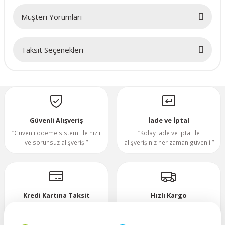
Müşteri Yorumları
70x70x20mm
70x70x25mm
Taksit Seçenekleri
Bu ürüne ilk yorumu siz yapın!
80x80x10mm
Yorum Yaz
80x80x15mm
Güvenli Alışveriş
İade ve İptal
80x80x20mm
“Güvenli ödeme sistemi ile hızlı
“Kolay iade ve iptal ile
ve sorunsuz alışveriş.”
alışverişiniz her zaman güvenli.”
80x80x25mm
80x80x38mm
Kredi Kartına Taksit
Hızlı Kargo
92x92x25mm
“Hızlı, güvenli ve taksitli ödeme
”Hızlı teslimat, mutlu anlar!”
imkanı.”