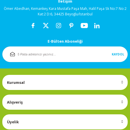
İletişim
92x92x38mm
Ömer Abedhan, Kemankeş Kara Mustafa Paşa Mah, Halil Paşa Sk No:7 No:2
Kat:2 D:6, 34425 Beyoğlu/İstanbul
120x120x25mm
120x120x38mm
E-Bülten Aboneliği
Salyangoz (Blower)
Fanlar
KAYDOL
172x150mm
Kurumsal
Fan Korumaları
Rulmanlı Fanlar
Alışveriş
Üyelik