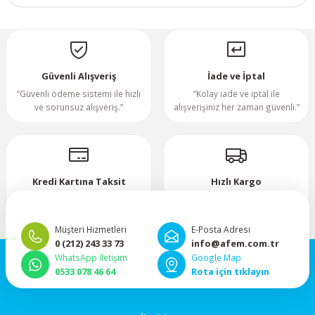
70x70x20mm
Yorum Yaz
70x70x25mm
Güvenli Alışveriş
İade ve İptal
“Güvenli ödeme sistemi ile hızlı
“Kolay iade ve iptal ile
80x80x10mm
ve sorunsuz alışveriş.”
alışverişiniz her zaman güvenli.”
80x80x15mm
80x80x20mm
Kredi Kartına Taksit
Hızlı Kargo
“Hızlı, güvenli ve taksitli ödeme
”Hızlı teslimat, mutlu anlar!”
80x80x25mm
imkanı.”
Müşteri Hizmetleri
E-Posta Adresi
0 (212) 243 33 73
info@afem.com.tr
80x80x38mm
WhatsApp İletişim
Google Map
0533 078 46 64
Rota için tıklayın
92x92x25mm