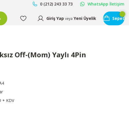
0 (212) 243 33 73
WhatsApp İletişim
Giriş Yap
Yeni Üyelik
Sepet
A
veya
ksız Off-(Mom) Yaylı 4Pin
A4
ar
D + KDV