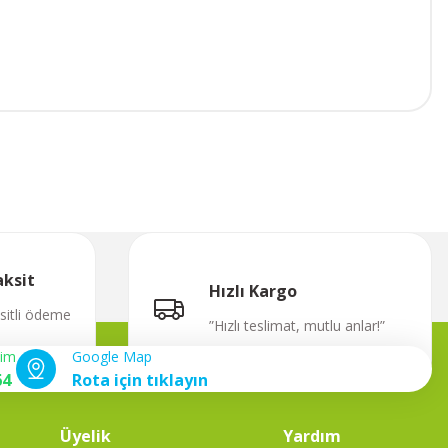
aksit
Hızlı Kargo
ksitli ödeme
”Hızlı teslimat, mutlu anlar!”
şim
Google Map
64
Rota için tıklayın
Üyelik
Yardım