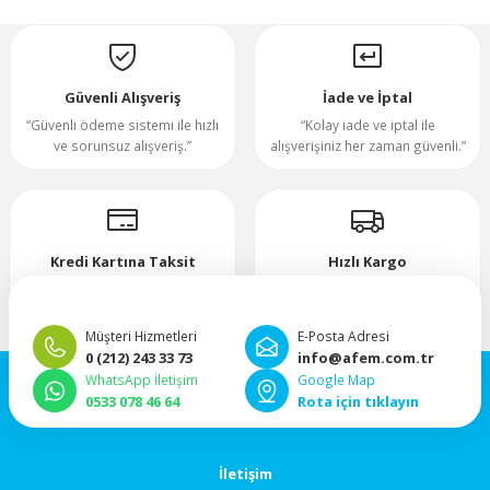
Yorum Yaz
70x70x20mm
70x70x25mm
Güvenli Alışveriş
İade ve İptal
“Güvenli ödeme sistemi ile hızlı
“Kolay iade ve iptal ile
ve sorunsuz alışveriş.”
alışverişiniz her zaman güvenli.”
80x80x10mm
80x80x15mm
Kredi Kartına Taksit
Hızlı Kargo
80x80x20mm
“Hızlı, güvenli ve taksitli ödeme
”Hızlı teslimat, mutlu anlar!”
imkanı.”
80x80x25mm
Müşteri Hizmetleri
E-Posta Adresi
0 (212) 243 33 73
info@afem.com.tr
WhatsApp İletişim
Google Map
80x80x38mm
0533 078 46 64
Rota için tıklayın
92x92x25mm
İletişim