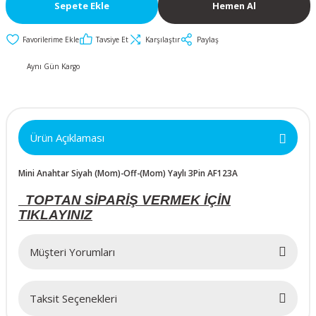
İkili ve Üçlü
50x50x10mm
30mm Metal Butonlar
Kapak Butonları
Sepete Ekle
Hemen Al
Anahtarlar
Metal Acil-Stop
50x50x15mm
Diğer Butonlar
Tavsiye Et
Karşılaştır
Paylaş
Diğer Anahtarlar
Butonlar
Aynı Gün Kargo
50x50x20mm
Kumanda Butonları
Metal Mandal
Anahtar Aksesuarları
Butonlar
50x50x25mm
Ürün Açıklaması
Metal Anahtarlı (Key)
60x60x10mm
Butonlar
Mini Anahtar Siyah (Mom)-Off-(Mom) Yaylı 3Pin AF123A
60x60x15mm
Buton Aksesuarları
TOPTAN SİPARİŞ VERMEK İÇİN
TIKLAYINIZ
60x60x20mm
Müşteri Yorumları
60x60x25mm
Taksit Seçenekleri
70x70x15mm
Bu ürüne ilk yorumu siz yapın!