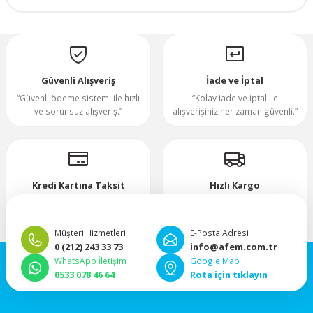
70x70x20mm
Yorum Yaz
70x70x25mm
Güvenli Alışveriş
İade ve İptal
80x80x10mm
“Güvenli ödeme sistemi ile hızlı
“Kolay iade ve iptal ile
ve sorunsuz alışveriş.”
alışverişiniz her zaman güvenli.”
80x80x15mm
80x80x20mm
Kredi Kartına Taksit
Hızlı Kargo
“Hızlı, güvenli ve taksitli ödeme
”Hızlı teslimat, mutlu anlar!”
80x80x25mm
imkanı.”
Müşteri Hizmetleri
E-Posta Adresi
80x80x38mm
0 (212) 243 33 73
info@afem.com.tr
WhatsApp İletişim
Google Map
0533 078 46 64
Rota için tıklayın
92x92x25mm