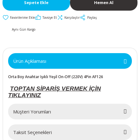
İkili ve Üçlü
30mm Metal Butonlar
Kapak Butonları
Sepete Ekle
Hemen Al
50x50x10mm
Anahtarlar
Metal Acil-Stop
Diğer Butonlar
Tavsiye Et
Karşılaştır
Paylaş
50x50x15mm
Diğer Anahtarlar
Butonlar
Aynı Gün Kargo
Kumanda Butonları
50x50x20mm
Metal Mandal
Anahtar Aksesuarları
Butonlar
50x50x25mm
Ürün Açıklaması
Metal Anahtarlı (Key)
Butonlar
60x60x10mm
Orta Boy Anahtar Işıklı Yeşil On-Off (220V) 4Pin AF126
Buton Aksesuarları
60x60x15mm
TOPTAN SİPARİŞ VERMEK İÇİN
TIKLAYINIZ
60x60x20mm
Müşteri Yorumları
60x60x25mm
Taksit Seçenekleri
70x70x15mm
Bu ürüne ilk yorumu siz yapın!