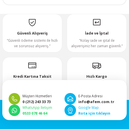
70x70x20mm
Yorum Yaz
70x70x25mm
Güvenli Alışveriş
İade ve İptal
“Güvenli ödeme sistemi ile hızlı
“Kolay iade ve iptal ile
80x80x10mm
ve sorunsuz alışveriş.”
alışverişiniz her zaman güvenli.”
80x80x15mm
80x80x20mm
Kredi Kartına Taksit
Hızlı Kargo
“Hızlı, güvenli ve taksitli ödeme
”Hızlı teslimat, mutlu anlar!”
80x80x25mm
imkanı.”
Müşteri Hizmetleri
E-Posta Adresi
0 (212) 243 33 73
info@afem.com.tr
80x80x38mm
WhatsApp İletişim
Google Map
0533 078 46 64
Rota için tıklayın
92x92x25mm