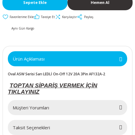
İkili ve Üçlü
50x50x10mm
30mm Metal Butonlar
Kapak Butonları
Sepete Ekle
Hemen Al
Anahtarlar
Metal Acil-Stop
50x50x15mm
Diğer Butonlar
Tavsiye Et
Karşılaştır
Paylaş
Diğer Anahtarlar
Butonlar
Aynı Gün Kargo
50x50x20mm
Kumanda Butonları
Metal Mandal
Anahtar Aksesuarları
Butonlar
50x50x25mm
Ürün Açıklaması
Metal Anahtarlı (Key)
60x60x10mm
Butonlar
Oval ASW Serisi Sarı LEDLİ On-Off 12V 20A 3Pin AF132A-2
60x60x15mm
Buton Aksesuarları
TOPTAN SİPARİŞ VERMEK İÇİN
TIKLAYINIZ
60x60x20mm
Müşteri Yorumları
60x60x25mm
Taksit Seçenekleri
70x70x15mm
Bu ürüne ilk yorumu siz yapın!