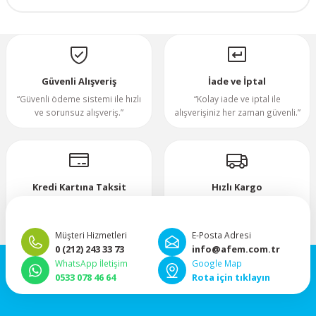
70x70x20mm
Yorum Yaz
70x70x25mm
Güvenli Alışveriş
İade ve İptal
80x80x10mm
“Güvenli ödeme sistemi ile hızlı
“Kolay iade ve iptal ile
ve sorunsuz alışveriş.”
alışverişiniz her zaman güvenli.”
80x80x15mm
80x80x20mm
Kredi Kartına Taksit
Hızlı Kargo
“Hızlı, güvenli ve taksitli ödeme
”Hızlı teslimat, mutlu anlar!”
80x80x25mm
imkanı.”
Müşteri Hizmetleri
E-Posta Adresi
80x80x38mm
0 (212) 243 33 73
info@afem.com.tr
WhatsApp İletişim
Google Map
0533 078 46 64
Rota için tıklayın
92x92x25mm