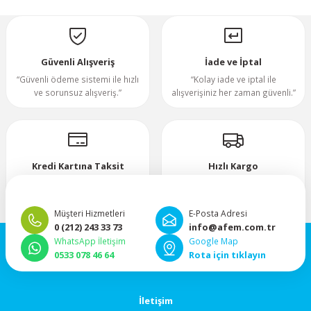
Yorum Yaz
70x70x20mm
70x70x25mm
Güvenli Alışveriş
İade ve İptal
“Güvenli ödeme sistemi ile hızlı
“Kolay iade ve iptal ile
ve sorunsuz alışveriş.”
alışverişiniz her zaman güvenli.”
80x80x10mm
80x80x15mm
Kredi Kartına Taksit
Hızlı Kargo
80x80x20mm
“Hızlı, güvenli ve taksitli ödeme
”Hızlı teslimat, mutlu anlar!”
imkanı.”
80x80x25mm
Müşteri Hizmetleri
E-Posta Adresi
0 (212) 243 33 73
info@afem.com.tr
WhatsApp İletişim
Google Map
80x80x38mm
0533 078 46 64
Rota için tıklayın
92x92x25mm
İletişim