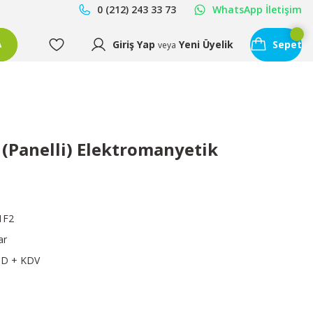
0 (212) 243 33 73
WhatsApp İletişim
Giriş Yap
Yeni Üyelik
Sepet
A
veya
 (Panelli) Elektromanyetik
1F2
ar
SD + KDV