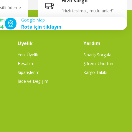
Hızlı Kargo
ksitli ödeme
”Hızlı teslimat, mutlu anlar!”
şim
Google Map
64
Rota için tıklayın
Üyelik
Yardım
Yeni Üyelik
Sipariş Sorgula
Hesabım
Şifremi Unuttum
Siparişlerim
Kargo Takibi
İade ve Değişim