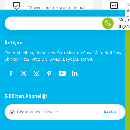
“K
“Güvenli ödeme sistemi ile hızlı
al
ve sorunsuz alışveriş.”
gü
Müşter
0 (21
İletişim
Ömer Abedhan, Kemankeş Kara Mustafa Paşa Mah, Halil Paşa
Sk No:7 No:2 Kat:2 D:6, 34425 Beyoğlu/İstanbul
E-Bülten Aboneliği
KAYDOL