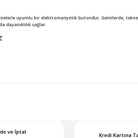
inelerle uyumlu bir elektromanyetik butondur. Gemilerde, teknel
a dayanıklılık sağlar.
Z
Bu ürüne ilk yorumu siz yapın!
Yorum Yaz
ade ve İptal
Kredi Kartına T