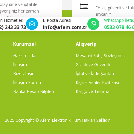
olay iade ve iptal ile
“Hızlı, güvenli ve ta
ışverişiniz her zaman
imkanı.”
venli.”
i Hizmetleri
E-Posta Adresi
WhatsApp İleti
2) 243 33 73
info@afem.com.tr
0533 078 46 
Kurumsal
Alışveriş
Hakkımızda
Mesafeli Satış Sözleşmesi
İletişim
Gizlilik ve Güvenlik
Bize Ulaşın
İptal ve İade Şartları
İletişim Formu
Kişisel Veriler Politikası
Banka Hesap Bilgileri
Kargo ve Teslimat
2025 Copyright ©
Afem Elektronik
Tüm Hakları Saklıdır.