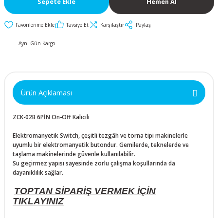
Sepete Ekle
Hemen Al
İkili ve Üçlü
30mm Metal Butonlar
Kapak Butonları
x28mm
Anahtarlar
Tavsiye Et
Karşılaştır
Paylaş
Metal Acil-Stop
Diğer Butonlar
x10mm
Diğer Anahtarlar
Butonlar
Aynı Gün Kargo
Kumanda Butonları
Metal Mandal
Anahtar Aksesuarları
x15mm
Butonlar
Ürün Açıklaması
x20mm
Metal Anahtarlı (Key)
Butonlar
ZCK-02B 6PİN On-Off Kalıcılı
x25mm
Buton Aksesuarları
Elektromanyetik Switch, çeşitli tezgâh ve torna tipi makinelerle
uyumlu bir elektromanyetik butondur. Gemilerde, teknelerde ve
taşlama makinelerinde güvenle kullanılabilir.
x10mm
Su geçirmez yapısı sayesinde zorlu çalışma koşullarında da
dayanıklılık sağlar.
x15mm
TOPTAN SİPARİŞ VERMEK İÇİN
TIKLAYINIZ
x20mm