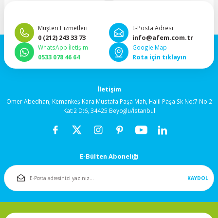
“Hızlı, güvenli ve taksitli ödeme
”Hızlı teslimat, mutlu anlar!”
80x80x38mm
imkanı.”
Müşteri Hizmetleri
E-Posta Adresi
0 (212) 243 33 73
info@afem.com.tr
92x92x25mm
WhatsApp İletişim
Google Map
0533 078 46 64
Rota için tıklayın
92x92x38mm
İletişim
120x120x25mm
Ömer Abedhan, Kemankeş Kara Mustafa Paşa Mah, Halil Paşa Sk No:7 No:2
Kat:2 D:6, 34425 Beyoğlu/İstanbul
120x120x38mm
Salyangoz (Blower)
Fanlar
E-Bülten Aboneliği
KAYDOL
172x150mm
Fan Korumaları