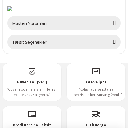
60x60x25mm
Müşteri Yorumları
70x70x15mm
Taksit Seçenekleri
70x70x20mm
Bu ürüne ilk yorumu siz yapın!
70x70x25mm
Yorum Yaz
80x80x10mm
Güvenli Alışveriş
İade ve İptal
“Güvenli ödeme sistemi ile hızlı
“Kolay iade ve iptal ile
80x80x15mm
ve sorunsuz alışveriş.”
alışverişiniz her zaman güvenli.”
80x80x20mm
80x80x25mm
Kredi Kartına Taksit
Hızlı Kargo