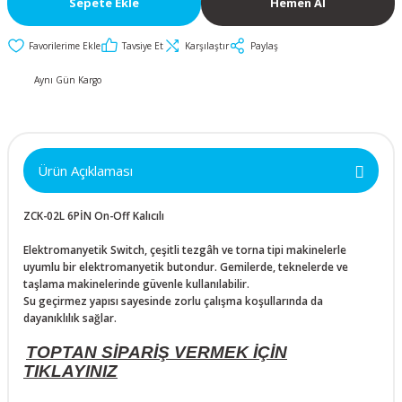
Sepete Ekle
Hemen Al
İkili ve Üçlü
50x50x10mm
30mm Metal Butonlar
Kapak Butonları
Anahtarlar
Tavsiye Et
Karşılaştır
Paylaş
Metal Acil-Stop
50x50x15mm
Diğer Butonlar
Diğer Anahtarlar
Butonlar
Aynı Gün Kargo
50x50x20mm
Kumanda Butonları
Metal Mandal
Anahtar Aksesuarları
Butonlar
50x50x25mm
Ürün Açıklaması
Metal Anahtarlı (Key)
60x60x10mm
Butonlar
ZCK-02L 6PİN On-Off Kalıcılı
60x60x15mm
Buton Aksesuarları
Elektromanyetik Switch, çeşitli tezgâh ve torna tipi makinelerle
uyumlu bir elektromanyetik butondur. Gemilerde, teknelerde ve
taşlama makinelerinde güvenle kullanılabilir.
60x60x20mm
Su geçirmez yapısı sayesinde zorlu çalışma koşullarında da
dayanıklılık sağlar.
60x60x25mm
TOPTAN SİPARİŞ VERMEK İÇİN
TIKLAYINIZ
70x70x15mm