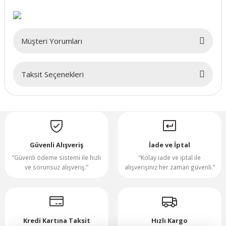
70x70x20mm
Müşteri Yorumları
70x70x25mm
80x80x10mm
Taksit Seçenekleri
Bu ürüne ilk yorumu siz yapın!
80x80x15mm
Yorum Yaz
80x80x20mm
Güvenli Alışveriş
İade ve İptal
80x80x25mm
“Güvenli ödeme sistemi ile hızlı
“Kolay iade ve iptal ile
ve sorunsuz alışveriş.”
alışverişiniz her zaman güvenli.”
80x80x38mm
92x92x25mm
Kredi Kartına Taksit
Hızlı Kargo